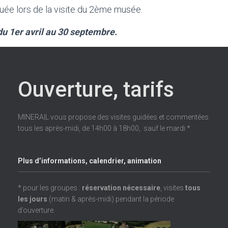
ée lors de la visite du 2ème musée.
 du 1er avril au 30 septembre.
Ouverture, tarifs
MINERAIL vous propose des visites guidées et commentées
tous les après-midi, de 14h00 à 18h00, sauf le mardi *
Plus d’informations, calendrier, animation
* pour les groupes :
réservation nécessaire
, visites
tous
les jours
(matin & après-midi) pendant la période
d’ouverture.