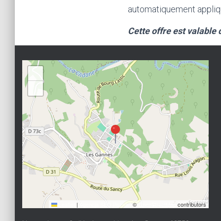
automatiquement appliqu
Cette offre est valable
+
−
Leaflet
|
Agencja SEO Poznań
©
OpenStreetMap
contributors