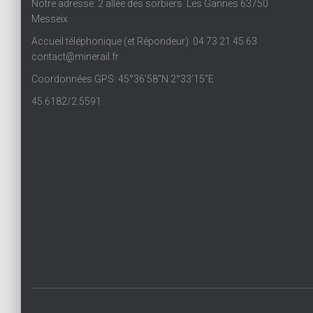
Notre adresse: 2 allée des sorbiers Les Gannes 63750
Messeix
Accueil téléphonique (et Répondeur) 04 73 21 45 63
contact@minerail.fr
Coordonnées GPS: 45°36’58″N 2°33’15″E
45.6182/2.5591