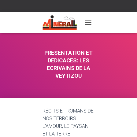
T
O
G
G
L
PRESENTATION ET
E
DEDICACES: LES
N
ECRIVAINS DE LA
A
V
VEYTIZOU
I
G
A
T
I
O
RÉCITS ET ROMANS DE
N
NOS TERROIRS –
L’AMOUR, LE PAYSAN
ET LA TERRE