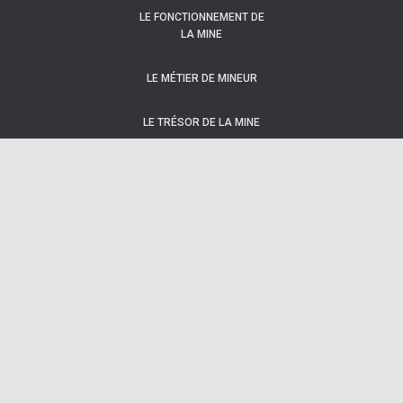
LE FONCTIONNEMENT DE
LA MINE
LE MÉTIER DE MINEUR
LE TRÉSOR DE LA MINE
LES CRIMES DE BOURG-
LASTIC
LES EXPOSITIONS
MUSIQUE POUR TOUS
…..
PRESENTATION ET
DEDICACES: LES
ECRIVAINS DE LA
VEYTIZOU