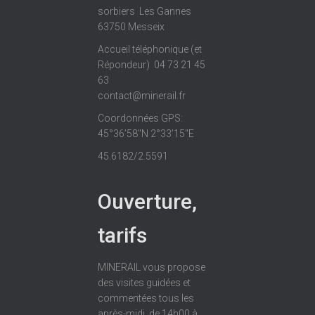
sorbiers Les Gannes
63750 Messeix
Accueil téléphonique (et
Répondeur) 04 73 21 45
63
contact@minerail.fr
Coordonnées GPS:
45°36’58″N 2°33’15″E
45.6182/2.5591
Ouverture,
tarifs
MINERAIL vous propose
des visites guidées et
commentées tous les
après-midi, de 14h00 à