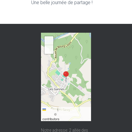
Une belle journée de partage !
+
−
Leaflet
|
Agencja SEO
Poznań
©
OpenStreetMap
contributors
Notre adresse: 2 allée des